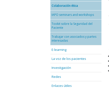
Colaboración ética
IAPO seminars and workshops
Tookit sobre la Seguridad del
Paciente
Trabajar con asociados y partes
interesadas
E-learning
La voz de los pacientes
Investigación
Redes
Enlaces útiles