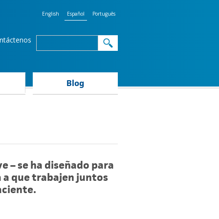
English
Español
Português
Search
ntáctenos
Search
form
Blog
ve – se ha diseñado para
a a que trabajen juntos
aciente.